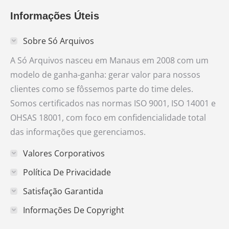
page
page
page
page
page
Informações Úteis
opens
opens
opens
opens
opens
in
in
in
in
in
Sobre Só Arquivos
new
new
new
new
new
window
window
window
window
window
A Só Arquivos nasceu em Manaus em 2008 com um
modelo de ganha-ganha: gerar valor para nossos
clientes como se fôssemos parte do time deles.
Somos certificados nas normas ISO 9001, ISO 14001 e
OHSAS 18001, com foco em confidencialidade total
das informações que gerenciamos.
Valores Corporativos
Política De Privacidade
Satisfação Garantida
Informações De Copyright