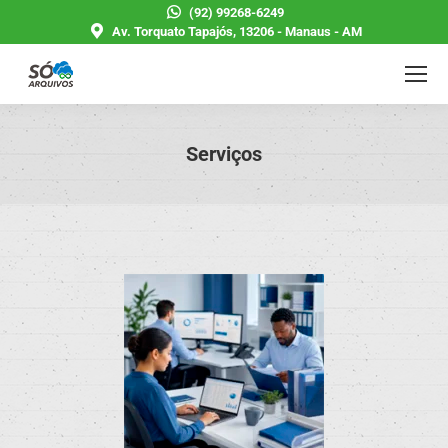
(92) 99268-6249
Av. Torquato Tapajós, 13206 - Manaus - AM
Serviços
Você está aqui: