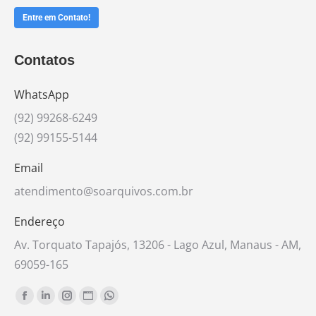
Entre em Contato!
Contatos
WhatsApp
(92) 99268-6249
(92) 99155-5144
Email
atendimento@soarquivos.com.br
Endereço
Av. Torquato Tapajós, 13206 - Lago Azul, Manaus - AM,
69059-165
Encontre-nos em:
Facebook
Linkedin
Instagram
Website
Whatsapp